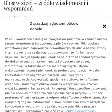
Blog w sieci – źródło wiadomości i
wspomnień
Redakcja
by
10 czerwca 2021
Zarządzaj zgodami plików
Pisanie pamiętnika jest zajęciem, które uprawiają ludzie od
cookie
wieków. To właśnie dzięki pamiętnikom zachowała się
W celu świadczenia usług na najwyższym poziomie w ramach naszej
wiedza sprzed lat. To właśnie
Przeczytaj całość
strony internetowej korzystamy z plików cookies. Pliki cookies
umożliwiają nam zapewnienie prawidłowego działania naszej strony
internetowej oraz realizację podstawowych jej funkcji, a po
uzyskaniu Twojej zgody, pliki cookies są przez nas wykorzystywane
do dokonywania pomiarów i analiz korzystania ze strony
internetowej, a także do celów marketingowych. Strona
wykorzystuje również pliki cookies podmiotów trzecich w celu
korzystania z zewnętrznych narzędzi analitycznych i
marketingowych. Aby wyrazić zgodę na instalowanie na Twoim
urządzeniu końcowym plików cookies wszystkich wskazanych
wyżej kategorii kliknij przycisk "Akceptuję". Poszczególne ustawienia
plików cookies możesz zmieniać po kliknięciu przycisku „Zobacz
preferencje”. Jeśli ustawienia odpowiadają Twoim preferencjom, aby
wyrazić zgodę na instalowanie plików cookies na Twoim urządzeniu
końcowym w wybranym przez Ciebie zakresie kliknij przycisk
"Akceptuję". Szczegółowe znajdziesz w
Polityce prywatności
.