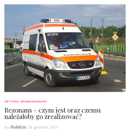
ARTYKUŁ SPONSOROWANY
Rezonans – czym jest oraz czemu
należałoby go zrealizować?
Redakcja
by
28 grudnia 2021