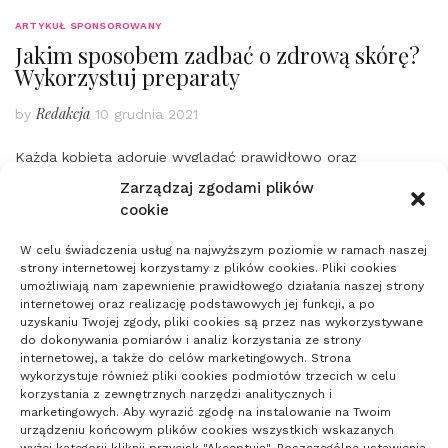
ARTYKUŁ SPONSOROWANY
Jakim sposobem zadbać o zdrową skórę?
Wykorzystuj preparaty
Redakcja
by
10 grudnia 2021
Każda kobieta adoruje wyglądać prawidłowo oraz
niezależnie od tego jak styl ubrania lub uczesania jej
Zarządzaj zgodami plików
najbardziej pasuje i w czym
Przeczytaj całość
cookie
W celu świadczenia usług na najwyższym poziomie w ramach naszej
strony internetowej korzystamy z plików cookies. Pliki cookies
Nawigacja
umożliwiają nam zapewnienie prawidłowego działania naszej strony
1
2
Następny
po
internetowej oraz realizację podstawowych jej funkcji, a po
uzyskaniu Twojej zgody, pliki cookies są przez nas wykorzystywane
wpisach
do dokonywania pomiarów i analiz korzystania ze strony
internetowej, a także do celów marketingowych. Strona
wykorzystuje również pliki cookies podmiotów trzecich w celu
korzystania z zewnętrznych narzędzi analitycznych i
marketingowych. Aby wyrazić zgodę na instalowanie na Twoim
urządzeniu końcowym plików cookies wszystkich wskazanych