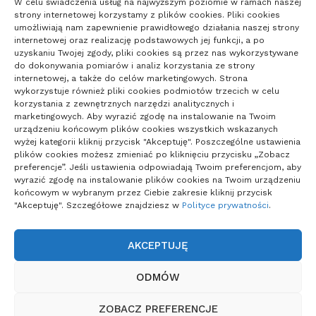
W celu świadczenia usług na najwyższym poziomie w ramach naszej
Uroda
strony internetowej korzystamy z plików cookies. Pliki cookies
Zdrowie
umożliwiają nam zapewnienie prawidłowego działania naszej strony
internetowej oraz realizację podstawowych jej funkcji, a po
uzyskaniu Twojej zgody, pliki cookies są przez nas wykorzystywane
do dokonywania pomiarów i analiz korzystania ze strony
internetowej, a także do celów marketingowych. Strona
wykorzystuje również pliki cookies podmiotów trzecich w celu
korzystania z zewnętrznych narzędzi analitycznych i
marketingowych. Aby wyrazić zgodę na instalowanie na Twoim
urządzeniu końcowym plików cookies wszystkich wskazanych
wyżej kategorii kliknij przycisk "Akceptuję". Poszczególne ustawienia
plików cookies możesz zmieniać po kliknięciu przycisku „Zobacz
preferencje”. Jeśli ustawienia odpowiadają Twoim preferencjom, aby
wyrazić zgodę na instalowanie plików cookies na Twoim urządzeniu
końcowym w wybranym przez Ciebie zakresie kliknij przycisk
"Akceptuję". Szczegółowe znajdziesz w
Polityce prywatności
.
AKCEPTUJĘ
POLITYKA PRYWATNOŚCI
ODMÓW
POLITYKA PLIKÓW COOKIES (EU)
ZOBACZ PREFERENCJE