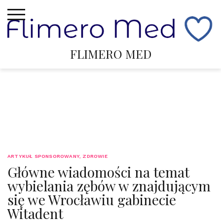
Strona/Blog w całości ma charakter reklamowy, a
zamieszczone na niej artykuły mają na celu pozycjonowanie
stron www. Żaden z wpisów nie pochodzi od użytkowników, a
wszystkie zostały opłacone.
Skip
FLIMERO MED
to
content
ARTYKUŁ SPONSOROWANY
,
ZDROWIE
Główne wiadomości na temat
wybielania zębów w znajdującym
się we Wrocławiu gabinecie
Witadent