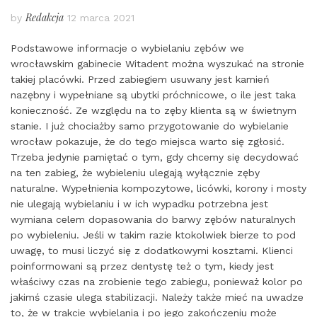
Redakcja
by
12 marca 2021
Podstawowe informacje o wybielaniu zębów we
wrocławskim gabinecie Witadent można wyszukać na stronie
takiej placówki. Przed zabiegiem usuwany jest kamień
nazębny i wypełniane są ubytki próchnicowe, o ile jest taka
konieczność. Ze względu na to zęby klienta są w świetnym
stanie. I już chociażby samo przygotowanie do wybielanie
wrocław pokazuje, że do tego miejsca warto się zgłosić.
Trzeba jedynie pamiętać o tym, gdy chcemy się decydować
na ten zabieg, że wybieleniu ulegają wyłącznie zęby
naturalne. Wypełnienia kompozytowe, licówki, korony i mosty
nie ulegają wybielaniu i w ich wypadku potrzebna jest
wymiana celem dopasowania do barwy zębów naturalnych
po wybieleniu. Jeśli w takim razie ktokolwiek bierze to pod
uwagę, to musi liczyć się z dodatkowymi kosztami. Klienci
poinformowani są przez dentystę też o tym, kiedy jest
właściwy czas na zrobienie tego zabiegu, ponieważ kolor po
jakimś czasie ulega stabilizacji. Należy także mieć na uwadze
to, że w trakcie wybielania i po jego zakończeniu może