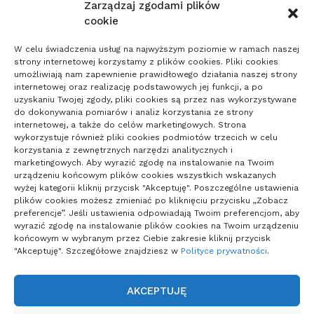
Zarządzaj zgodami plików
cookie
ARTYKUŁ SPONSOROWANY
Kobieta
W celu świadczenia usług na najwyższym poziomie w ramach naszej
Uroda
strony internetowej korzystamy z plików cookies. Pliki cookies
Zdrowie
umożliwiają nam zapewnienie prawidłowego działania naszej strony
internetowej oraz realizację podstawowych jej funkcji, a po
uzyskaniu Twojej zgody, pliki cookies są przez nas wykorzystywane
do dokonywania pomiarów i analiz korzystania ze strony
internetowej, a także do celów marketingowych. Strona
wykorzystuje również pliki cookies podmiotów trzecich w celu
korzystania z zewnętrznych narzędzi analitycznych i
marketingowych. Aby wyrazić zgodę na instalowanie na Twoim
urządzeniu końcowym plików cookies wszystkich wskazanych
wyżej kategorii kliknij przycisk "Akceptuję". Poszczególne ustawienia
plików cookies możesz zmieniać po kliknięciu przycisku „Zobacz
preferencje”. Jeśli ustawienia odpowiadają Twoim preferencjom, aby
wyrazić zgodę na instalowanie plików cookies na Twoim urządzeniu
końcowym w wybranym przez Ciebie zakresie kliknij przycisk
"Akceptuję". Szczegółowe znajdziesz w
Polityce prywatności
.
AKCEPTUJĘ
POLITYKA PRYWATNOŚCI